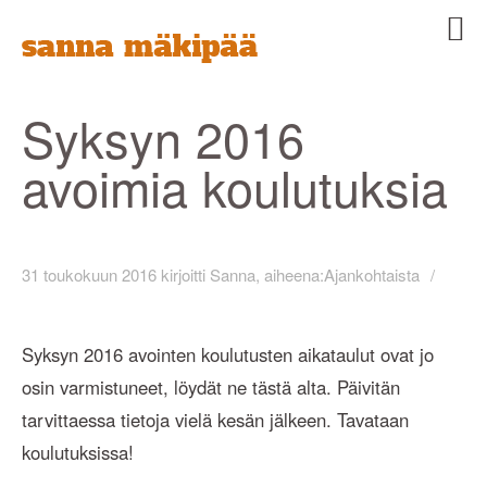
Etusivu
Sanna
Palvelut
Syksyn 2016
Yritys
avoimia koulutuksia
Ajankohtaista
Blogi
Yhteystiedot
31 toukokuun 2016
kirjoitti
Sanna
, aiheena:
Ajankohtaista
Syksyn 2016 avointen koulutusten aikataulut ovat jo
osin varmistuneet, löydät ne tästä alta. Päivitän
tarvittaessa tietoja vielä kesän jälkeen. Tavataan
koulutuksissa!