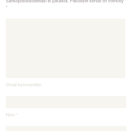
Sähköpostiosoitettasi ei julkaista.
Pakolliset kentät on merkitty
*
Omat kommenttisi
Nimi