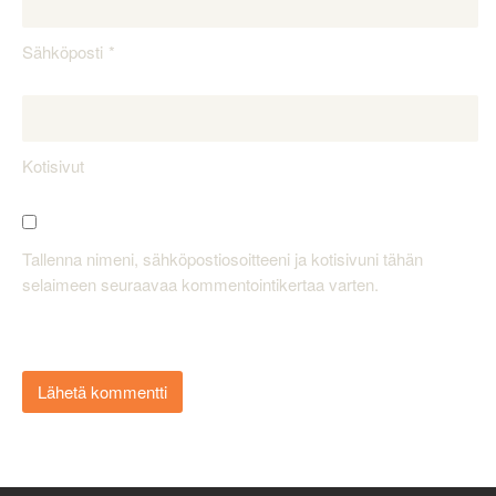
Sähköposti
Kotisivut
Tallenna nimeni, sähköpostiosoitteeni ja kotisivuni tähän
selaimeen seuraavaa kommentointikertaa varten.