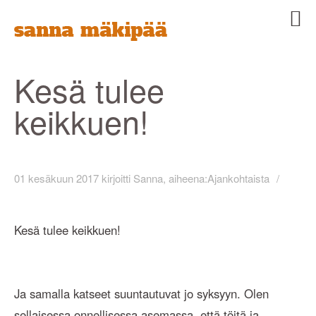
Etusivu
Sanna
Palvelut
Kesä tulee
Yritys
keikkuen!
Ajankohtaista
Blogi
Yhteystiedot
01 kesäkuun 2017
kirjoitti
Sanna
, aiheena:
Ajankohtaista
Kesä tulee keikkuen!
Ja samalla katseet suuntautuvat jo syksyyn. Olen
sellaisessa onnellisessa asemassa, että töitä ja