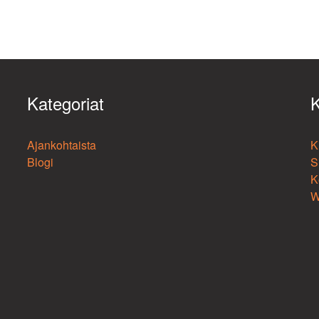
Kategoriat
K
Ajankohtaista
K
Blogi
S
K
W