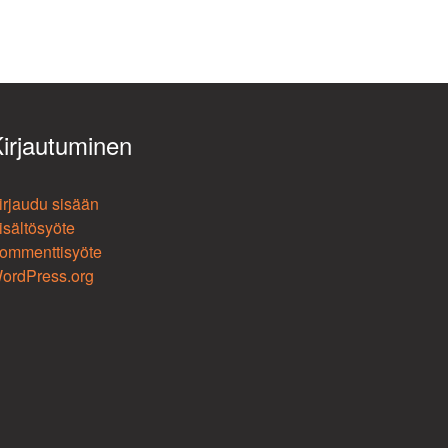
irjautuminen
irjaudu sisään
isältösyöte
ommenttisyöte
ordPress.org