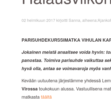
02 helmikuun 2017
kirjoitti
Sanna
, aiheena:
Ajankoh
PARISUHDEKURSSIMATKA VIHULAN KART
Jokainen meistä ansaitsee voida hyvin: to
panostaa. Toimiva parisuhde vaikuttaa sek
hyvä olla, antaa se voimavaroja myös van
Kevään uutuutena järjestämme yhdessä LemM
toukokuun alussa. Vastuullisena matk
Virossa
matkasta
täältä