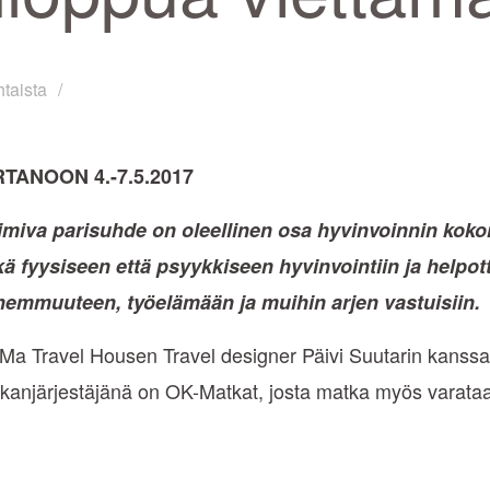
taista
ANOON 4.-7.5.2017
imiva parisuhde on oleellinen osa hyvinvoinnin koko
ä fyysiseen että psyykkiseen hyvinvointiin ja helpo
hemmuuteen, työelämään ja muihin arjen vastuisiin.
a Travel Housen Travel designer Päivi Suutarin kanss
anjärjestäjänä on OK-Matkat, josta matka myös varataan.