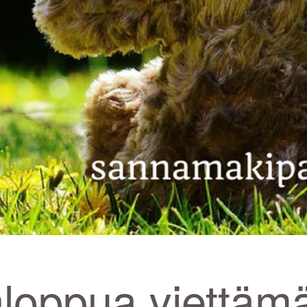
nloppua viettäm