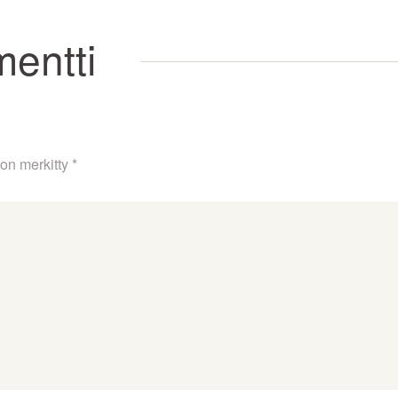
mentti
 on merkitty
*